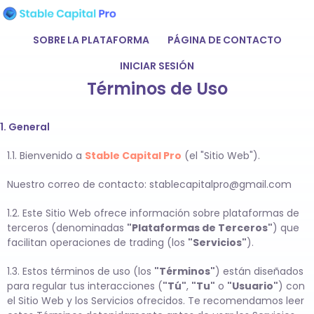
SOBRE LA PLATAFORMA
PÁGINA DE CONTACTO
INICIAR SESIÓN
Términos de Uso
1. General
1.1. Bienvenido a
Stable Capital Pro
(el "Sitio Web").
Nuestro correo de contacto:
stablecapitalpro@gmail.com
1.2. Este Sitio Web ofrece información sobre plataformas de
terceros (denominadas
"Plataformas de Terceros"
) que
facilitan operaciones de trading (los
"Servicios"
).
1.3. Estos términos de uso (los
"Términos"
) están diseñados
para regular tus interacciones (
"Tú"
,
"Tu"
o
"Usuario"
) con
el Sitio Web y los Servicios ofrecidos. Te recomendamos leer